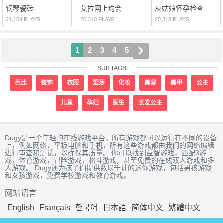
钢琴瓷砖
艾拉网上约会
灰姑娘怀孕检查
21,154 PLAYS
20,340 PLAYS
20,318 PLAYS
1
2
3
4
5
SUB TAGS
芭比
装饰
衣服
爱莎
化妆
美容
美甲
公主
儿童
孕妇
医生
长发公主
Dugy是一个年轻的在线游戏平台，所有游戏都可以运行在不同的设备
上，例如网络，平板电脑和手机，所有这些游戏都由我们的网络编辑
进行审查和测试，以确保其质量。 你可以找到益智游戏，匹配3游
戏，体育游戏，冒险游戏，格斗游戏，甚至免费的在线双人游戏和多
人游戏。 Dugy还为孩子们提供数以千计的迷你游戏，包括男孩游戏
和女孩游戏，免费学校游戏和教育游戏。
网站语言
English
Français
한국어
日本語
简体中文
繁體中文