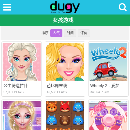
女孩游戏
排序:
人气
时间
评价
公主铸造拉什
芭比周末装
Wheely 2 - 爱梦
57,001 PLAYS
42,533 PLAYS
34,564 PLAYS