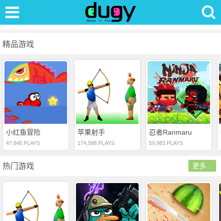
精品游戏
小红鱼冒险
苹果射手
忍者Ranmaru
47,846 PLAYS
174,588 PLAYS
59,983 PLAYS
热门游戏
更多...