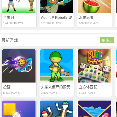
苹果射手
Agent P Rebel间谍
水果忍者
174,588 PLAYS
131,282 PLAYS
106,970 PLAYS
最新游戏
更多...
投篮
火柴人僵尸的毁灭
立方体匹配
5,839 PLAYS
2,899 PLAYS
3,162 PLAYS