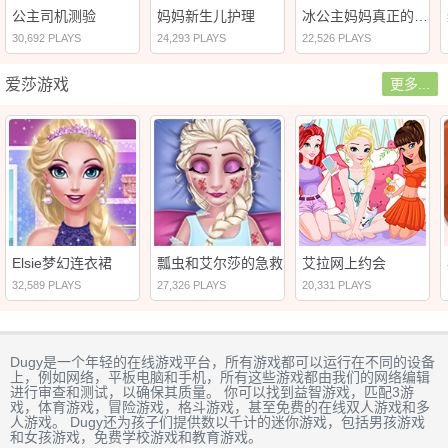
公主司机测验
妈妈新生儿护理
冰公主妈妈真正的化妆
30,692 PLAYS
24,293 PLAYS
22,526 PLAYS
爱莎游戏
更多...
Elsie梦幻连衣裙
瓢虫和艾尔莎的急救
艾拉网上约会
32,589 PLAYS
27,326 PLAYS
20,331 PLAYS
Dugy是一个年轻的在线游戏平台，所有游戏都可以运行在不同的设备
上，例如网络，平板电脑和手机，所有这些游戏都由我们的网络编辑
进行审查和测试，以确保其质量。 你可以找到益智游戏，匹配3游
戏，体育游戏，冒险游戏，格斗游戏，甚至免费的在线双人游戏和多
人游戏。 Dugy还为孩子们提供数以千计的迷你游戏，包括男孩游戏
和女孩游戏，免费学校游戏和教育游戏。